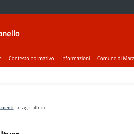
anello
e
Contesto normativo
Informazioni
Comune di Mara
omenti
>
Agricoltura